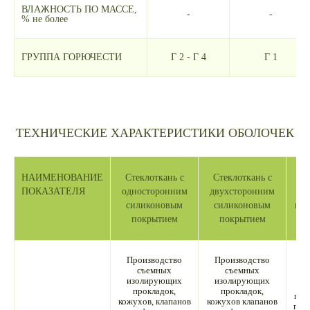
ВЛАЖНОСТЬ ПО МАССЕ,
-
-
% не более
ГРУППА ГОРЮЧЕСТИ
Г 2 - Г 4
Г 1
ТЕХНИЧЕСКИЕ ХАРАКТЕРИСТИКИ ОБОЛОЧЕК
НАИМЕНОВАНИЕ
Стеклоткань с
Стеклоткань с
Ст
ПОКАЗАТЕЛЯ
односторонним
двухсторонним
од
силиконовым
силиконовым
пол
покрытием
покрытием
Производство
Производство
съемных
съемных
изолирующих
изолирующих
И
прокладок,
прокладок,
про
кожухов, клапанов
кожухов клапанов
про