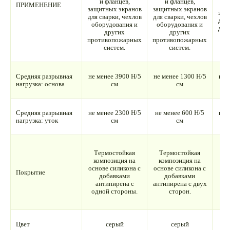
и фланцев,
и фланцев,
ПРИМЕНЕНИЕ
ш
защитных экранов
защитных экранов
защ
для сварки, чехлов
для сварки, чехлов
для 
оборудования и
оборудования и
для
других
других
противопожарных
противопожарных
систем.
систем.
Средняя разрывная
не менее 3900 Н/5
не менее 1300 Н/5
не 
нагрузка: основа
см
см
Средняя разрывная
не менее 2300 Н/5
не менее 600 Н/5
не 
нагрузка: уток
см
см
Т
Термостойкая
Термостойкая
к
композиция на
композиция на
основе силикона с
основе силикона с
Покрытие
п
добавками
добавками
антипирена с
антипирена с двух
а
одной стороны.
сторон.
од
Цвет
серый
серый