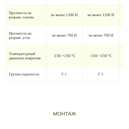
Прочность на
не менее 1200 Н
не менее 1200 Н
не
разрыв: основа
Прочность на
не менее 700 Н
не менее 700 Н
не
разрыв: уток
Температурный
-150/ +250 °С
-150/ +250 °С
-
диапазон покрытия
Группа горючести
Г 1
Г 1
МОНТАЖ