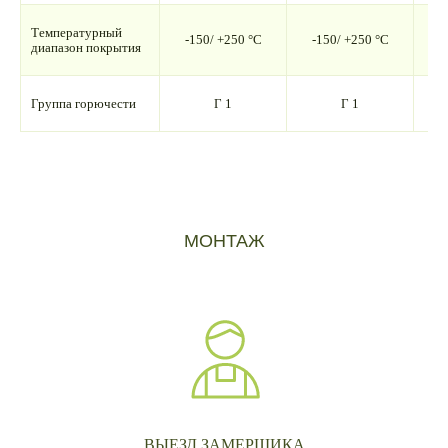
Температурный
-150/ +250 °С
-150/ +250 °С
-
диапазон покрытия
Группа горючести
Г 1
Г 1
МОНТАЖ
ВЫЕЗД ЗАМЕРЩИКА