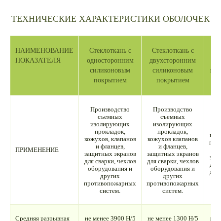
ТЕХНИЧЕСКИЕ ХАРАКТЕРИСТИКИ ОБОЛОЧЕК
НАИМЕНОВАНИЕ
Стеклоткань с
Стеклоткань с
Ст
ПОКАЗАТЕЛЯ
односторонним
двухсторонним
од
силиконовым
силиконовым
пол
покрытием
покрытием
Производство
Производство
съемных
съемных
изолирующих
изолирующих
И
прокладок,
прокладок,
про
кожухов, клапанов
кожухов клапанов
про
и фланцев,
и фланцев,
ПРИМЕНЕНИЕ
ш
защитных экранов
защитных экранов
защ
для сварки, чехлов
для сварки, чехлов
для 
оборудования и
оборудования и
для
других
других
противопожарных
противопожарных
систем.
систем.
Средняя разрывная
не менее 3900 Н/5
не менее 1300 Н/5
не 