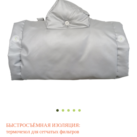
БЫСТРОСЪЁМНАЯ ИЗОЛЯЦИЯ:
термочехол для сетчатых фильтров