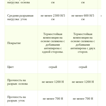
нагрузка: основа
см
см
Средняя разрывная
не менее 2300 Н/5
не менее 600 Н/5
не 
нагрузка: уток
см
см
Т
Термостойкая
Термостойкая
к
композиция на
композиция на
основе силикона с
основе силикона с
Покрытие
п
добавками
добавками
антипирена с
антипирена с двух
а
одной стороны.
сторон.
од
Цвет
серый
серый
Прочность на
не менее 1200 Н
не менее 1200 Н
не
разрыв: основа
Прочность на
не менее 700 Н
не менее 700 Н
не
разрыв: уток