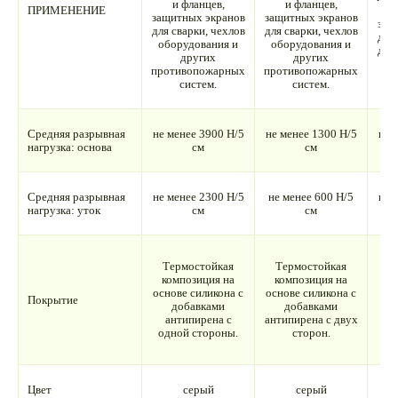
и фланцев,
и фланцев,
ПРИМЕНЕНИЕ
ш
защитных экранов
защитных экранов
защ
для сварки, чехлов
для сварки, чехлов
для 
оборудования и
оборудования и
для
других
других
противопожарных
противопожарных
систем.
систем.
Средняя разрывная
не менее 3900 Н/5
не менее 1300 Н/5
не 
нагрузка: основа
см
см
Средняя разрывная
не менее 2300 Н/5
не менее 600 Н/5
не 
нагрузка: уток
см
см
Т
Термостойкая
Термостойкая
к
композиция на
композиция на
основе силикона с
основе силикона с
Покрытие
п
добавками
добавками
антипирена с
антипирена с двух
а
одной стороны.
сторон.
од
Цвет
серый
серый