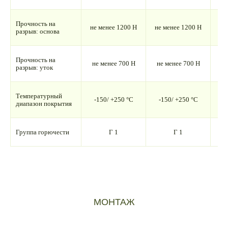
Прочность на
не менее 1200 Н
не менее 1200 Н
не
разрыв: основа
Прочность на
не менее 700 Н
не менее 700 Н
не
разрыв: уток
Температурный
-150/ +250 °С
-150/ +250 °С
-
диапазон покрытия
Группа горючести
Г 1
Г 1
МОНТАЖ