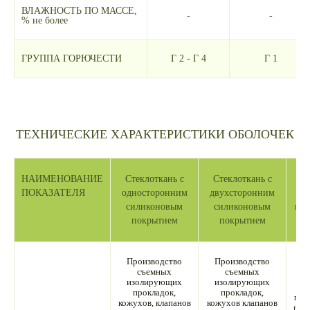
ВЛАЖНОСТЬ ПО МАССЕ,
-
-
% не более
ГРУППА ГОРЮЧЕСТИ
Г 2 - Г 4
Г 1
ТЕХНИЧЕСКИЕ ХАРАКТЕРИСТИКИ ОБОЛОЧЕК
НАИМЕНОВАНИЕ
Стеклоткань с
Стеклоткань с
Ст
ПОКАЗАТЕЛЯ
односторонним
двухсторонним
од
силиконовым
силиконовым
пол
покрытием
покрытием
Производство
Производство
съемных
съемных
изолирующих
изолирующих
И
прокладок,
прокладок,
про
кожухов, клапанов
кожухов клапанов
про