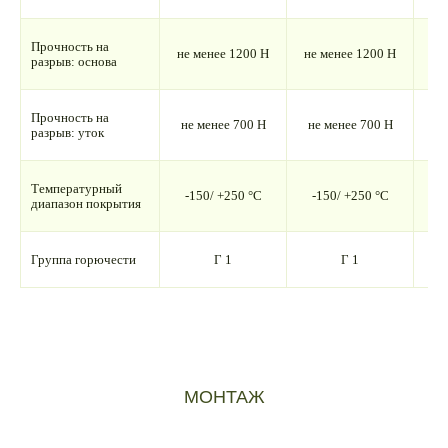
Прочность на
не менее 1200 Н
не менее 1200 Н
не
разрыв: основа
Прочность на
не менее 700 Н
не менее 700 Н
не
разрыв: уток
Температурный
-150/ +250 °С
-150/ +250 °С
-
диапазон покрытия
Группа горючести
Г 1
Г 1
МОНТАЖ