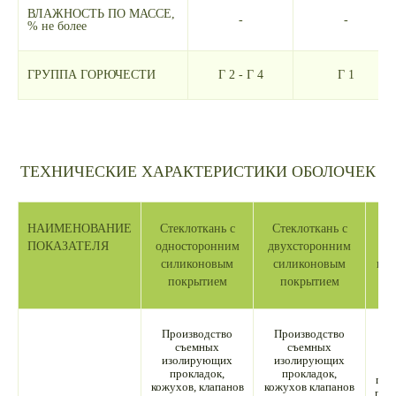
ВЛАЖНОСТЬ ПО МАССЕ,
-
-
% не более
ГРУППА ГОРЮЧЕСТИ
Г 2 - Г 4
Г 1
ТЕХНИЧЕСКИЕ ХАРАКТЕРИСТИКИ ОБОЛОЧЕК
НАИМЕНОВАНИЕ
Стеклоткань с
Стеклоткань с
Ст
ПОКАЗАТЕЛЯ
односторонним
двухсторонним
од
силиконовым
силиконовым
пол
покрытием
покрытием
Производство
Производство
съемных
съемных
изолирующих
изолирующих
И
прокладок,
прокладок,
про
кожухов, клапанов
кожухов клапанов
про