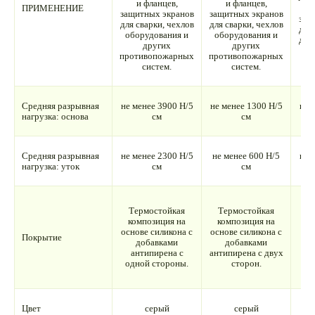
и фланцев,
и фланцев,
ПРИМЕНЕНИЕ
ш
защитных экранов
защитных экранов
защ
для сварки, чехлов
для сварки, чехлов
для 
оборудования и
оборудования и
для
других
других
противопожарных
противопожарных
систем.
систем.
Средняя разрывная
не менее 3900 Н/5
не менее 1300 Н/5
не 
нагрузка: основа
см
см
Средняя разрывная
не менее 2300 Н/5
не менее 600 Н/5
не 
нагрузка: уток
см
см
Т
Термостойкая
Термостойкая
к
композиция на
композиция на
основе силикона с
основе силикона с
Покрытие
п
добавками
добавками
антипирена с
антипирена с двух
а
одной стороны.
сторон.
од
Цвет
серый
серый