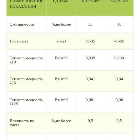
НАИМЕНОВАНИЕ
ЕД. ИЗМ.
КВ-35 ФА
КВ-50 ФА
ПОКАЗАТЕЛЯ
Сжимаемость
%,не более
15
10
Плотность
кг/м3
30-35
40-50
Теплопроводность
Вт/м*К
0,039
0,039
λ10
Теплопроводность
Вт/м*К
0,041
0,04
λ25
Теплопроводность
Вт/м*К
0,061
0,06
λ125
Влажность по
%,не более
0,5
0,5
массе