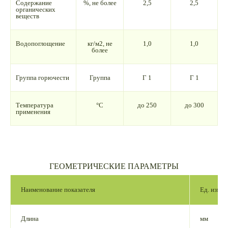
Содержание
%, не более
2,5
2,5
органических
веществ
Водопоглощение
кг/м2, не
1,0
1,0
более
Группа горючести
Группа
Г 1
Г 1
Температура
°С
до 250
до 300
применения
ГЕОМЕТРИЧЕСКИЕ ПАРАМЕТРЫ
Наименование показателя
Ед. изм.
Длина
мм